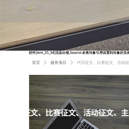
控件[tem_25_34]渲染出错,Source:未将对象引用设置到对象的实
控件[tem_25_34]渲染出错,Source:未将对象引用设置到对象的实
首页
ꄲ
服务项目
ꄲ
代写征文、比赛征文、活动