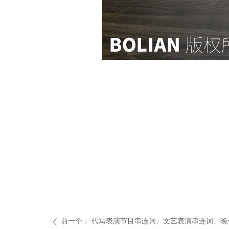
前一个：
代写表演节目串连词、文艺表演串连词、晚
ꄴ