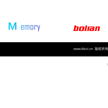
www.blcci.cn 版