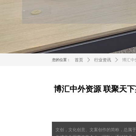
您的位置：
首页
ꄲ
行业资讯
ꄲ
博汇中
博汇中外资源 联聚天下
文创，文化创意、文案创作的简称，总属