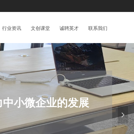
行业资讯
文创课堂
诚聘英才
联系我们
力中小微企业的发展
넲