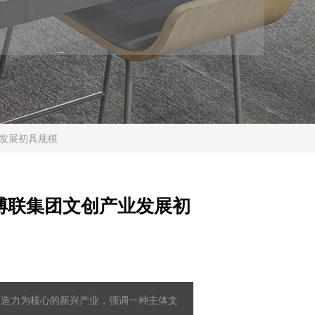
业发展初具规模
—博联集团文创产业发展初
创造力为核心的新兴产业，强调一种主体文