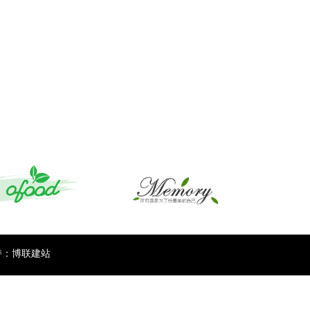
术支持：博联建站