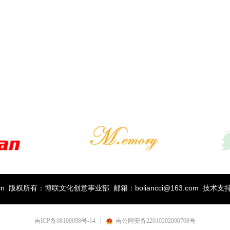
ci.cn 版权所有：博联文化创意事业部 邮箱：boliancci@163.com 技
吉ICP备08100098号-14
吉公网安备22010202000708号