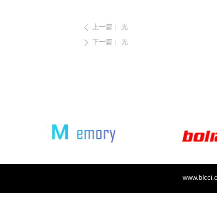
上一篇：
无
ꄴ
下一篇：
无
ꄲ
www.blc