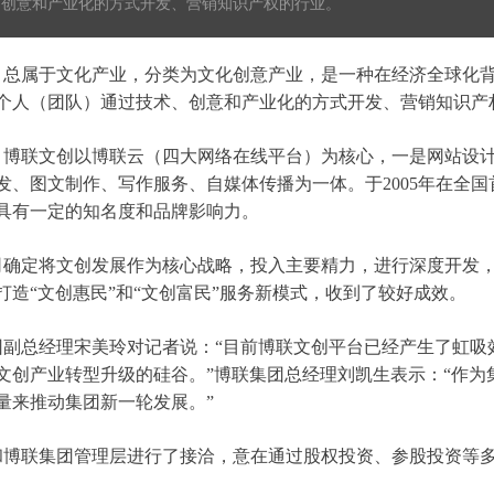
、创意和产业化的方式开发、营销知识产权的行业。
总属于文化产业，分类为文化创意产业，是一种在经济全球化背
个人（团队）通过技术、创意和产业化的方式开发、营销知识产
博联文创以博联云（四大网络在线平台）为核心，一是网站设计
、图文制作、写作服务、自媒体传播为一体。于2005年在全国
具有一定的知名度和品牌影响力。
司确定将文创发展作为核心战略，投入主要精力，进行深度开发
造“文创惠民”和“文创富民”服务新模式，收到了较好成效。
总经理宋美玲对记者说：“目前博联文创平台已经产生了虹吸
文创产业转型升级的硅谷。”博联集团总经理刘凯生表示：“作为
量来推动集团新一轮发展。”
博联集团管理层进行了接洽，意在通过股权投资、参股投资等多