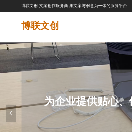
博联文创-文案创作服务商 集文案与创意为一体的服务平台
博联文创
为企业提供贴心、
넳